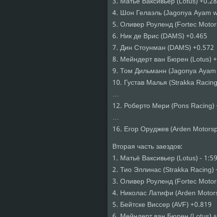
3. Матьё Ваксивьер (Lotus) +0.2
4. Шон Гелаэль (Jagonya Ayam wi
5. Оливер Роуленд (Fortec Motor
6. Ник де Врис (DAMS) +0.465
7. Дин Стоунман (DAMS) +0.572
8. Мейндерт ван Бюрен (Lotus) 
9. Том Дильманн (Jagonya Ayam w
10. Густав Малья (Strakka Racing
…
12. Роберто Мери (Pons Racing)
…
16. Егор Оруджев (Arden Motorsp
Вторая часть заездов:
1. Матьё Ваксивьер (Lotus) - 1:5
2. Тио Эллинас (Strakka Racing)
3. Оливер Роуленд (Fortec Motor
4. Николас Латифи (Arden Motors
5. Бейтске Виссер (AVF) +0.819
6. Мейндерт ван Бюрен (Lotus) 