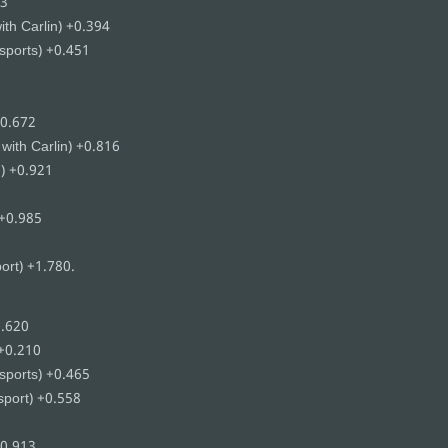
83
th Carlin) +0.394
sports) +0.451
+0.672
ith Carlin) +0.816
) +0.921
 +0.985
ort) +1.780.
9.620
 +0.210
sports) +0.465
port) +0.558
+0.913