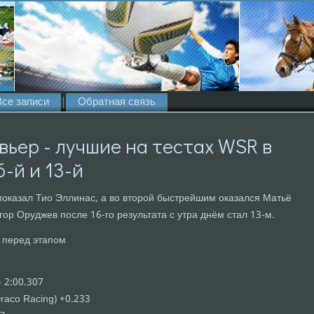
Все записи
Обратная связь
вьер - лучшие на тестах WSR в
6-й и 13-й
показал Тио Эллинас, а во второй быстрейшим оказался Матьё
гор Оруджев после 16-го результата с утра днём стал 13-м.
ы перед этапом
- 2:00.307
Draco Racing) +0.233