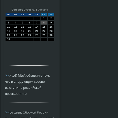
Сегодня: Суббота, 8 Августа
Пн
Вт
Ср
Чт
Пт
Сб
Вс
1
2
3
4
5
6
7
8
9
10
11
12
13
14
15
16
17
18
19
20
21
22
23
24
25
26
27
28
29
30
31
>>
ЖБК МБА объявил о том,
что в следующем сезоне
выступит в российской
премьер-лиге
>>
Буцаев: Сборной России