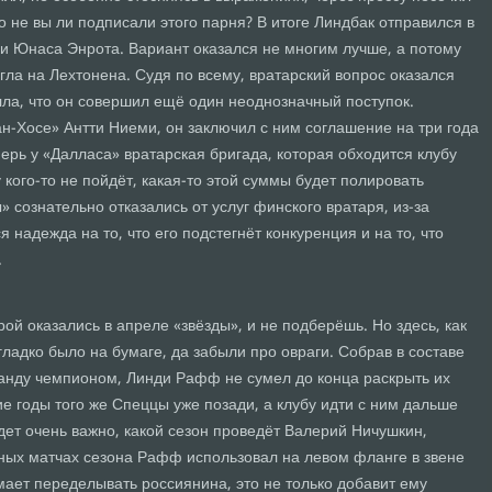
о не вы ли подписали этого парня? В итоге Линдбак отправился в
и Юнаса Энрота. Вариант оказался не многим лучше, а потому
егла на Лехтонена. Судя по всему, вратарский вопрос оказался
ла, что он совершил ещё один неоднозначный поступок.
н-Хосе» Антти Ниеми, он заключил с ним соглашение на три года
ерь у «Далласа» вратарская бригада, которая обходится клубу
у кого-то не пойдёт, какая-то этой суммы будет полировать
 сознательно отказались от услуг финского вратаря, из-за
я надежда на то, что его подстегнёт конкуренция и на то, что
.
орой оказались в апреле «звёзды», и не подберёшь. Но здесь, как
гладко было на бумаге, да забыли про овраги. Собрав в составе
манду чемпионом, Линди Рафф не сумел до конца раскрыть их
е годы того же Спеццы уже позади, а клубу идти с ним дальше
удет очень важно, какой сезон проведёт Валерий Ничушкин,
ьных матчах сезона Рафф использовал на левом фланге в звене
мает переделывать россиянина, это не только добавит ему