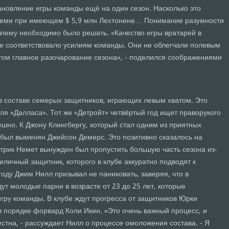
тановление игры команды ещё на один сезон. Насколько это
Ниеми при имеющем $ 5,9 млн Лехтонене… Понимание разумности
блему необходимо было решать. «Качество игры вратарей в
 соответствовало усилиям команды. Они не облегчали полевым
этом главное разочарование сезона», - поделился соображениями
в составе семерых защитников, играющих левым хватом. Это
ля «Далласа». Тот же «Детройт» четвёртый год ищет праворукого
ешно. К Джону Клингбергу, который стал одним из приятных
 был выменян Джейсон Демерс. Это позитивно сказалось на
атрик Немет вынужден был пропустить большую часть сезона из-
иличный защитник, которого в клубе аккуратно подводят к
году Джим Нилл призывал не паниковать, заверяя, что в
дут молодые парни в возрасте от 23 до 25 лет, которые
гру команды. В клубе ждут прогресса от защитников Юрки
в порядке форвард Коли Икин. «Это очень важный процесс, и
тна, - рассуждает Нилл о процессе омоложения состава. - Я