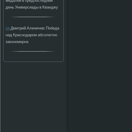
медалей в предпоследний
день Универсиады в Кванджу
>>
Дмитрий Аленичев: Победа
над Краснодаром абсолютно
закономерна