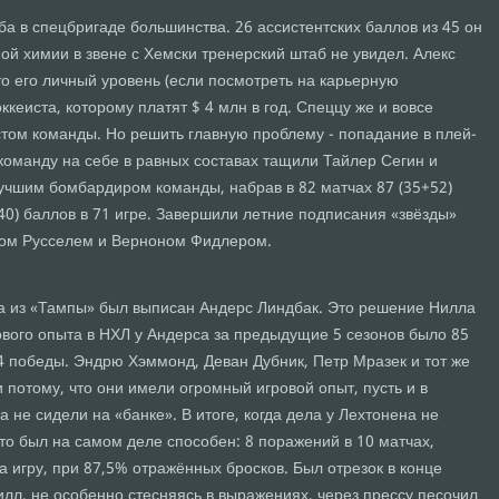
а в спецбригаде большинства. 26 ассистентских баллов из 45 он
ой химии в звене с Хемски тренерский штаб не увидел. Алекс
то его личный уровень (если посмотреть на карьерную
оккеиста, которому платят $ 4 млн в год. Спеццу же и вовсе
том команды. Но решить главную проблему - попадание в плей-
 команду на себе в равных составах тащили Тайлер Сегин и
учшим бомбардиром команды, набрав в 82 матчах 87 (35+52)
+40) баллов в 71 игре. Завершили летние подписания «звёзды»
ном Русселем и Верноном Фидлером.
а из «Тампы» был выписан Андерс Линдбак. Это решение Нилла
ового опыта в НХЛ у Андерса за предыдущие 5 сезонов было 85
4 победы. Эндрю Хэммонд, Деван Дубник, Петр Мразек и тот же
потому, что они имели огромный игровой опыт, пусть и в
а не сидели на «банке». В итоге, когда дела у Лехтонена не
что был на самом деле способен: 8 поражений в 10 матчах,
а игру, при 87,5% отражённых бросков. Был отрезок в конце
илл, не особенно стесняясь в выражениях, через прессу песочил