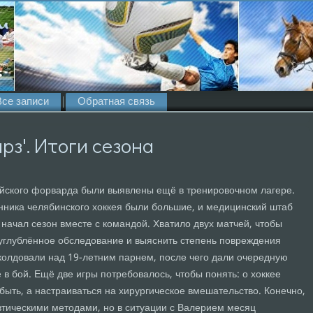
Все записи
Обратная связь
рз'. Итоги сезона
йского форварда были выявлены ещё в тренировочном лагере.
анника челябинского хоккея были большие, и медицинский штаб
 начал сезон вместе с командой. Хватило двух матчей, чтобы
 углублённое обследование и выяснить степень повреждения
колдовали над 19-летним парнем, после чего дали очередную
 в бой. Ещё две игры потребовалось, чтобы понять: о хоккее
ыть, а настраиваться на хирургическое вмешательство. Конечно,
втическими методами, но в ситуации с Валерием месяц