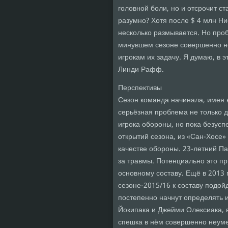
головной боли, но и отсрочит с
разумно? Хотя после $ 4 млн 
несколько размывается. Но про
минувшем сезоне совершенно не
игрокам их задачу. Я думаю, в 
Линди Рафф.
Перспективы
Сезон команда начинала, имея 
серьёзная проблема не только д
игрока обороны, но пока безусп
открытий сезона, из «Сан-Хосе»
качестве обороны. 23-летний П
за травмы. Потенциально это пр
основному составу. Ещё в 2013 
сезоне-2015/16 к составу подой
постепенно начнут определять и
Йокипака и Джейми Олексиака, 
спешка в нём совершенно неумес