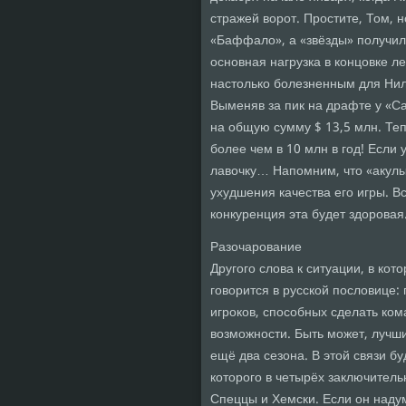
стражей ворот. Простите, Том, н
«Баффало», а «звёзды» получил
основная нагрузка в концовке л
настолько болезненным для Нил
Выменяв за пик на драфте у «Са
на общую сумму $ 13,5 млн. Теп
более чем в 10 млн в год! Если 
лавочку… Напомним, что «акулы»
ухудшения качества его игры. Вс
конкуренция эта будет здоровая
Разочарование
Другого слова к ситуации, в кот
говорится в русской пословице: 
игроков, способных сделать ко
возможности. Быть может, лучши
ещё два сезона. В этой связи б
которого в четырёх заключител
Спеццы и Хемски. Если он наду