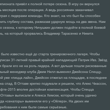
пионата привёл к полной потере сезона. В игру он вернулся
ть месяцев после операции. А ведь россиянин заканчивал
играя с лидерами команды. Кто знает, на что был бы способен
ить глубину состава, размазав ударную мощь на два звена. Нам
о сезона, к которому Ничушкин должен подойти в полной боевой
ень, на который прорвались Владимир Тарасенко и Никита
 было известно ещё до старта тренировочного лагеря. Чтобы
одписан 31-летний правый крайний нападающий Патрик Ивз. Звёзд
о и брали его не на роль лидера. А вот дальше пошли рискованные
альный менеджер клуба Джим Нилл выменял Джейсона Спеццу.
ой уже «пицца лайн», Джейсон отжигал на площадке, в последнее
на спад. В Оттаве крепко подумали и решили, что Алекс Чиассон,
рафте-2015 вполне достойная компенсация. Чтобы Спецца
«Оттавы» выписали и Алекса Хемски, который очень удачно
огда «сенаторы» выменяли его у «Ойлерз». На двоих им
 требования к ним были самые серьёзные.