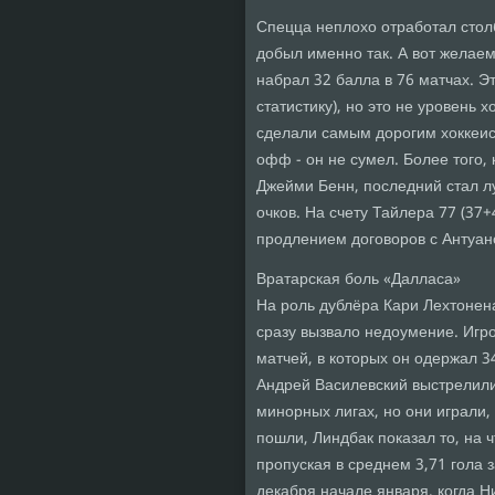
Спецца неплохо отработал столб
добыл именно так. А вот желаем
набрал 32 балла в 76 матчах. Э
статистику), но это не уровень х
сделали самым дорогим хоккеис
офф - он не сумел. Более того,
Джейми Бенн, последний стал л
очков. На счету Тайлера 77 (37
продлением договоров с Антуа
Вратарская боль «Далласа»
На роль дублёра Кари Лехтонен
сразу вызвало недоумение. Игр
матчей, в которых он одержал 3
Андрей Василевский выстрелили 
минорных лигах, но они играли, 
пошли, Линдбак показал то, на 
пропуская в среднем 3,71 гола з
декабря начале января, когда Н