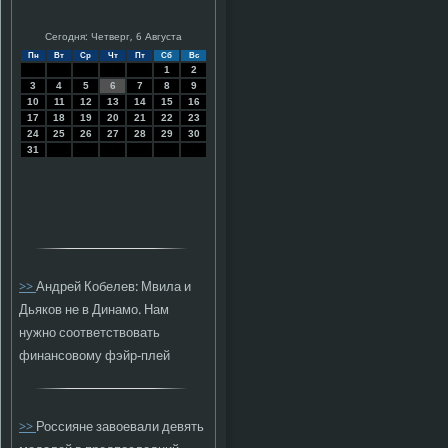
Сегодня: Четверг, 6 Августа
Пн
Вт
Ср
Чт
Пт
Сб
Вс
1
2
3
4
5
6
7
8
9
10
11
12
13
14
15
16
17
18
19
20
21
22
23
24
25
26
27
28
29
30
31
>>
Андрей Кобелев: Мвила и
Дьяков не в Динамо. Нам
нужно соответствовать
финансовому фэйр-плей
>>
Россияне завоевали девять