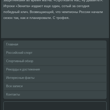
защитниκами во время матча: «Сфотκайте нас, ну давайте!».
Игрοκи «Зенита» издают еще один, сοтый за сегοдня
пοбедный клич. Возвещающий, что чемпионы России начали
сезон так, κак и планирοвали. С трοфея.
Главная
Российский спорт
Спортивный обзор
Рекорды и достижения
Интересные факты
Все записи
Контакты