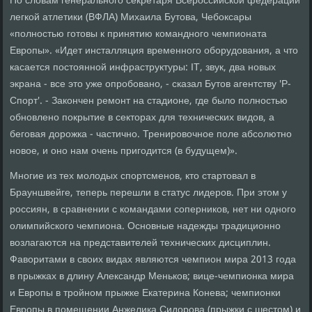
По словам генерального секретаря Всероссийской федерации
легкой атлетики (ВФЛА) Михаила Бутова, Чебоксары
«полностью готовы к принятию командного чемпионата
Европы». «Идет инсталляция временного оборудования, а что
касается постоянной инфраструктуры: IT, звук, два новых
экрана - все это уже опробовано, - сказал Бутов агентству 'Р-
Спорт'. - Закончен ремонт на стадионе, где было полностью
обновлено покрытие в секторах для технических видов, а
беговая дорожка - частично. Тренировочное поле абсолютно
новое, и оно нам очень пригодится (в будущем)».
Многие из тех молодых спортсменов, кто стартовал в
Брауншвейге, теперь перешли в статус лидеров. При этом у
россиян, в сравнении с командами соперников, нет ни одного
олимпийского чемпиона. Основные надежды традиционно
возлагаются на представителей технических дисциплин.
Фаворитами в своих видах являются чемпион мира 2013 года
в прыжках в длину Александр Меньков; вице-чемпионка мира
и Европы в тройном прыжке Екатерина Конева; чемпионки
Европы в помещении Анжелика Сидорова (прыжки с шестом) и