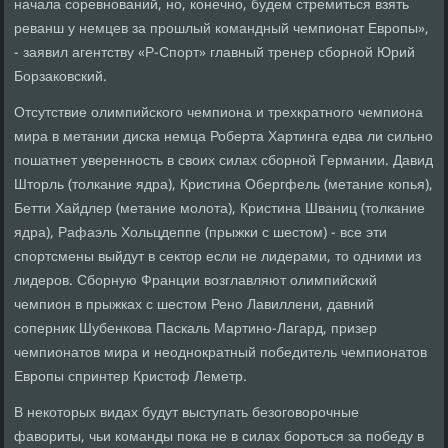
начала соревнований, но, конечно, будем стремиться взять
реванш у немцев за прошлый командный чемпионат Европы»,
- заявил агентству «Р-Спорт» главный тренер сборной Юрий
Борзаковский.
Отсутствие олимпийского чемпиона и трехкратного чемпиона
мира в метании диска немца Роберта Хартинга едва ли сильно
пошатнет уверенность в своих силах сборной Германии. Давид
Шторль (толкание ядра), Кристина Обергфель (метание копья),
Бетти Хайдлер (метание молота), Кристина Шваниц (толкание
ядра), Рафаэль Хольцдеппе (прыжки с шестом) - все эти
спортсмены выйдут в сектор если не лидерами, то одними из
лидеров. Сборную Франции возглавляют олимпийский
чемпион в прыжках с шестом Рено Лавиллени, давний
соперник Шубенкова Паскаль Мартино-Лагард, призер
чемпионатов мира и неоднократный победитель чемпионатов
Европы спринтер Кристоф Леметр.
В некоторых видах будут выступать безоговорочные
фавориты, чьи команды пока не в силах бороться за победу в