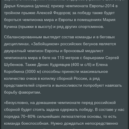
Дарья Клишина (длина); призер чемпионата Европы-2014 в
тройном прыжке Алексей Федоров; за победу также будет
бороться чемпионка мира и Европы в помещениях Мария
Кучина (прыжки в высоту) и ряд других спортсменов.
Сбалансированным выглядит состав команды и в беговых
дисциплинах. «Забойщиком» российских бегунов является
двукратный чемпион Европы и бронзовый медалист
чемпионата мира в беге на 110 метров с барьерами Сергей
Шубенков. Также Денис Кудрявцев (400 м с/б) и Елена
Коробкина (3000 м) способны принести максимальное
количество очков в копилку сборной России, а ряд
представителей спринта и выносливости попробуют навязать
борьбу фаворитам.
«Безусловно, на домашнем чемпионате перед российской
сборной будет стоять задача одержать победу. В составе у нас
порядка 70−80% сильнейших легкоатлетов основы, то есть
команда боеспособная. Нужно дождаться непосредственно