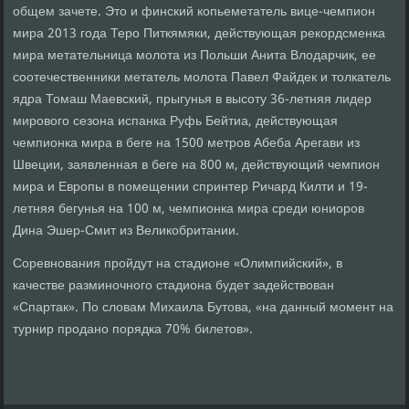
общем зачете. Это и финский копьеметатель вице-чемпион
мира 2013 года Теро Питкямяки, действующая рекордсменка
мира метательница молота из Польши Анита Влодарчик, ее
соотечественники метатель молота Павел Файдек и толкатель
ядра Томаш Маевский, прыгунья в высоту 36-летняя лидер
мирового сезона испанка Руфь Бейтиа, действующая
чемпионка мира в беге на 1500 метров Абеба Арегави из
Швеции, заявленная в беге на 800 м, действующий чемпион
мира и Европы в помещении спринтер Ричард Килти и 19-
летняя бегунья на 100 м, чемпионка мира среди юниоров
Дина Эшер-Смит из Великобритании.
Соревнования пройдут на стадионе «Олимпийский», в
качестве разминочного стадиона будет задействован
«Спартак». По словам Михаила Бутова, «на данный момент на
турнир продано порядка 70% билетов».