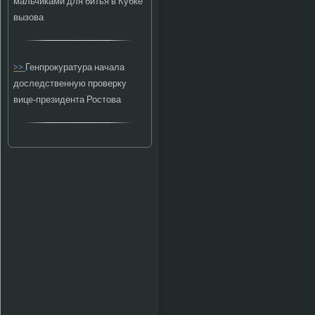
мальчиками для битья в Кубке
вызова
>>
Генпрокуратура начала
доследственную проверку
вице-президента Ростова