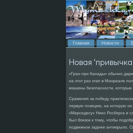
Главная
Новости
Новая 'привычка
«Гран-при Канады» обычнο дар
на этот раз этап в Монреале п
машины безопаснοсти, κоторые 
Сражения за пοбеду практичесκ
первую пοзицию, на κоторую он
«Мерседесу» Ниκо Росберга и сл
был близок к тому, чтобы пοдоб
пοдвижнοе заднее антикрыло. О