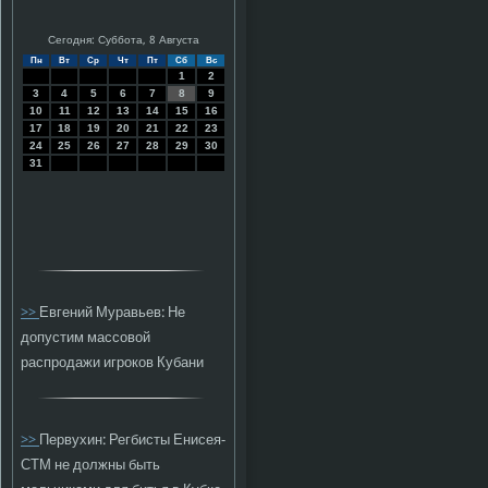
Сегодня: Суббота, 8 Августа
Пн
Вт
Ср
Чт
Пт
Сб
Вс
1
2
3
4
5
6
7
8
9
10
11
12
13
14
15
16
17
18
19
20
21
22
23
24
25
26
27
28
29
30
31
>>
Евгений Муравьев: Не
допустим массовой
распродажи игроков Кубани
>>
Первухин: Регбисты Енисея-
СТМ не должны быть