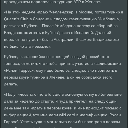
проходившем параллельно турнире АТР в Женеве.
«На этой неделе играю 'Челленджер' в Москве, потом турнир в
Queen's Club в Лондоне и следом квалификацию Уимблдона, -
рассказал Рублев. - После Уимблдона полечу со сборной во
Владивосток играть в Кубке Дэвиса с Испанией. Дальний
перелет не пугает - был в Австралии. В самом Владивостоке
не был, но это неважно».
Рублев, считающийся восходящей звездой российского
тенниса, отметил, что чтобы принять участие в квалификации
«Ролан Гаррос», ему надо было бы специально проиграть в
первом круге турнира в Женеве, а он не собирался этого
делать.
«Получилось так, что wild card в основную сетку в Женеве мне
дали за неделю до старта. Я туда прилетел, на следующий
день мне там играть в первом круге, и мне приходит письмо с
информацией, что мне дали wild card в квалификацию 'Ролан
Гаррос'. Успеть туда я мог только если бы проиграл в первом