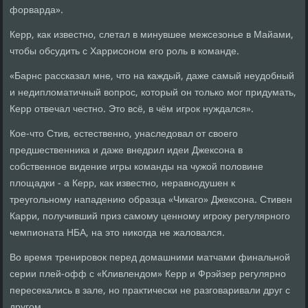
форварда».
Керр, как известно, слетал в минувшее межсезонье в Майами,
чтобы обсудить с Харрисоном его роль в команде.
«Барнс рассказал мне, что на каждый, даже самый неудобный
и недипломатичный вопрос, который он только мог придумать,
Керр отвечал честно. Это всё, в чём игрок нуждался».
Кое-что Стив, естественно, унаследовал от своего
предшественника и даже внедрил идеи Джексона в
собственное видение игры команды на чужой половине
площадки - а Керр, как известно, неравнодушен к
треугольному нападению образца «Чикаго» Джексона. Стивен
Карри, получивший приз самому ценному игроку регулярного
чемпионата НБА, на это никогда не жаловался.
Во время тренировок перед домашними матчами финальной
серии плей-офф с «Кливлендом» Керр и Фрэйзер регулярно
пересекались в зале, но практически не разговаривали друг с
другом.