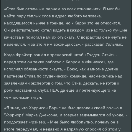
«Стив был отличным парнем во всех отношениях. Я мог бы
найти пару тёплых слов в адрес любого человека,
находящегося нынче в тренде, но к Керру это не относится.
Он действительно хотел видеть в каждом из нас только лучшие
качества и помогал нам их отыскать. С возрастом он ничуть не
изменился, и за это я им восхищаюсь», - рассказал Уильямс.
Когда Фрэйзер вошёл в тренерский штаб «Голден Стэйт» -
перед этим он также работал с Керром в «Финиксе», где
исполнял обязанности скаута, - Брюс, как и многие другие
партнёры Стива по студенческой команде, насмехались над
заявлениями экспертов о том, что Стив, дескать, не готов к
роли наставника клуба НБА, да ещё и претендующего на
чемпионский титул.
«Я знал, что Харрисон Барнс не был доволен своей ролью в
'Уорриорз' Марка Джексона, и всерьёз задумывался об уходе, -
продолжает Фрэйзер. - Мне было любопытно, почему он в
итоге передумал, и недавно я напрямую спросил об этом у