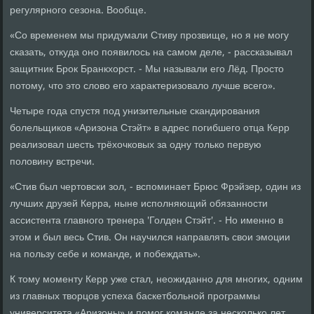
регулярного сезона. Вообще.
«Со временем мы придумали Стиву прозвище, но я не могу
сказать, откуда оно появилось на самом деле, - рассказывал
защитник Брок Бранкхорст. - Мы называли его Лёд. Просто
потому, что это слово его характеризовало лучше всего».
Четыре года спустя под унизительные скандирования
болельщиков «Аризона Стэйт» в адрес погибшего отца Керр
реализовал шесть трёхочковых за одну только первую
половину встречи.
«Стив был чертовски зол, - вспоминает Брюс Фрэйзер, один из
лучших друзей Керра, ныне исполняющий обязанности
ассистента главного тренера 'Голден Стэйт'. - Но именно в
этом и был весь Стив. Он научился направлять свои эмоции
на пользу себе и команде, и побеждать».
К тому моменту Керр уже стал, неожиданно для многих, одним
из главных творцов успеха баскетбольной программы
университета «Аризоны» и помог команде за несколько лет