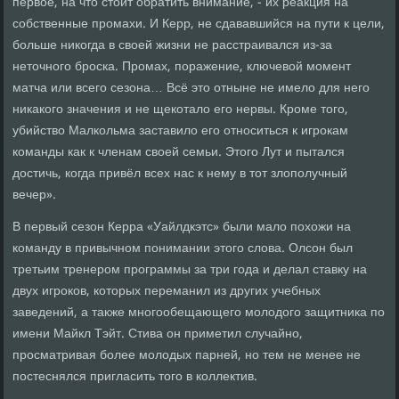
первое, на что стоит обратить внимание, - их реакция на
собственные промахи. И Керр, не сдававшийся на пути к цели,
больше никогда в своей жизни не расстраивался из-за
неточного броска. Промах, поражение, ключевой момент
матча или всего сезона… Всё это отныне не имело для него
никакого значения и не щекотало его нервы. Кроме того,
убийство Малкольма заставило его относиться к игрокам
команды как к членам своей семьи. Этого Лут и пытался
достичь, когда привёл всех нас к нему в тот злополучный
вечер».
В первый сезон Керра «Уайлдкэтс» были мало похожи на
команду в привычном понимании этого слова. Олсон был
третьим тренером программы за три года и делал ставку на
двух игроков, которых переманил из других учебных
заведений, а также многообещающего молодого защитника по
имени Майкл Тэйт. Стива он приметил случайно,
просматривая более молодых парней, но тем не менее не
постеснялся пригласить того в коллектив.