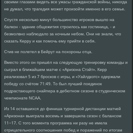
своими глазами видеть все ужасы гражданской войны, никогда
не думал, что трагедия может произойти именно в его семье.
Спустя несколько минут большинство игроков вышло на
балкон - здание общежития строилось как гостиница, - и
безмолвно наблюдало за ночным небом. Они не знали, что
сказать Керру и как помочь ему прийти в себя.
Стив не полетел в Бейрут на похороны отца.
Вместо этого он пришёл на следующую тренировку команды и
сыграл в ближайшем матче с «Аризона Стэйт». Керр
реализовал 5 из 7 бросков с игры, и «Уайлдкэтс» одержали
победу со счётом 71:49. То был лучший поединок
подрастающего снайпера в дебютном сезоне в студенческом
чемпионате NCAA.
Из 14 оставшихся до финиша турнирной дистанции матчей
«Аризона» выиграла восемь и завершила сезон с балансом
11−17. С того момента программа ни разу не имела
отрицательного соотношения побед и поражений по итогам