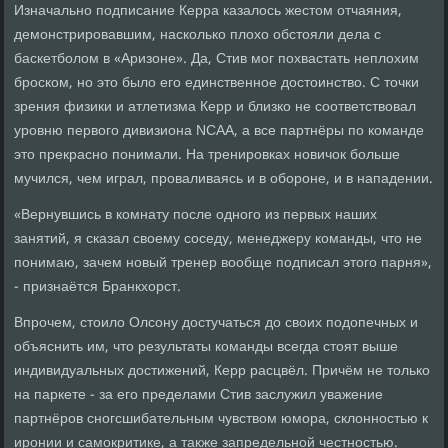
Изначально подписание Керра казалось жестом отчаяния,
демонстрировавшим, насколько плохо обстояли дела с
баскетболом в «Аризоне». Да, Стив мог похвастать неплохим
броском, но это было его единственное достоинство. С точки
зрения физики и атлетизма Керр и близко не соответствовал
уровню первого дивизиона NCAA, а все партнёры по команде
это прекрасно понимали. На тренировках новичок больше
мучился, чем играл, проваливаясь и в обороне, и в нападении.
«Вернувшись в комнату после одного из первых наших
занятий, я сказал своему соседу, менеджеру команды, что не
понимаю, зачем новый тренер вообще подписал этого парня»,
- признаётся Бранкхорст.
Впрочем, стоило Олсону достучаться до своих подопечных и
объяснить им, что результаты команды всегда стоят выше
индивидуальных достижений, Керр расцвёл. Причём не только
на паркете - за его пределами Стив заслужил уважение
партнёров сногсшибательным чувством юмора, склонностью к
иронии и самокритике, а также запредельной честностью.