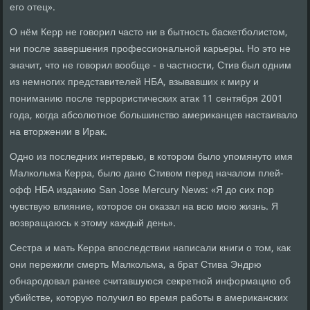
его отец».
О нём Керр не говорил часто ни в бытность баскетболистом,
ни после завершения профессиональной карьеры. Но это не
значит, что не говорил вообще - в частности, Стив был одним
из немногих представителей НБА, взывавших к миру и
пониманию после террористических атак 11 сентября 2001
года, когда абсолютное большинство американцев настаивало
на вторжении в Ирак.
Одно из последних интервью, в котором было упомянуто имя
Малкольма Керра, было дано Стивом перед началом плей-
офф НБА изданию San Jose Mercury News: «Я до сих пор
чувствую влияние, которое он оказал на всю мою жизнь. Я
возвращаюсь к этому каждый день».
Сестра и мать Керра впоследствии написали книги о том, как
они пережили смерть Малкольма, а брат Стива Эндрю
обнародовал ранее считавшуюся секретной информацию об
убийстве, которую получил во время работы в американских