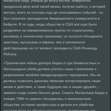
Малкольм Керр, учёный до мозга костей, невероятно
преданный делу всей своей жизни, получил работу, о которой
мечтал, всего за полтора года до описываемых событий - он
был назначен президентом Американского университета в
Бейруте. В те годы, когда общество в США всё ещё было
разделено на неравномерные группы по социальному,
расовому и этническому признакам, он пытался объединить
христиан, мусульман и евреев, чем и запомнился
действующему на тот момент президенту США Рональду
Рейгану.
«Трагическая гибель доктора Керра от рук безжалостных и
беспощадных убийц должна усилить наше стремление к
разрешению проблем международного терроризма. Мы не
должны позволить данному явлению контролировать наши
жизни и действия, а также будущее нас и наших друзей», -
заявлял тогда хозяин Белого дома. Смерть Малкольма Керра в
январе 1984-го широко обсуждалась в американском
обществе, историю профессора и детали его убийства
рассказывали по общенациональному телевидению как