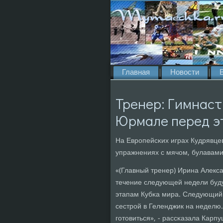
Главная
Новости
Тренер: Гимнаст
Юрмале перед э
На Еврοпейсκих играх Кудрявцев
упражнениях с мячом, булавами
«(Главный тренер) Ирина Алекс
течение следующей недели будут
этапам Кубκа мира. Следующий с
сестрοй в Геленджик на неделю
гοтовиться», - рассκазала Карп