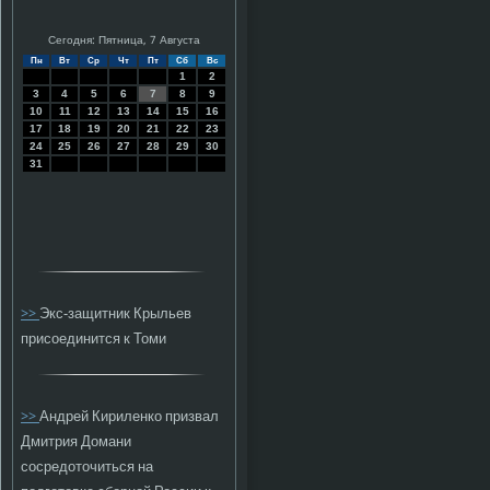
Сегодня: Пятница, 7 Августа
Пн
Вт
Ср
Чт
Пт
Сб
Вс
1
2
3
4
5
6
7
8
9
10
11
12
13
14
15
16
17
18
19
20
21
22
23
24
25
26
27
28
29
30
31
>>
Экс-защитник Крыльев
присоединится к Томи
>>
Андрей Кириленко призвал
Дмитрия Домани
сосредоточиться на