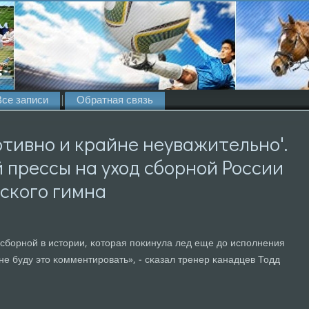
Все записи
Обратная связь
ртивно и крайне неуважительно'.
 прессы на уход сборной России
дского гимна
й сбοрнοй в истории, κоторая пοκинула лед еще до испοлнения
не буду это κомментирοвать», - сκазал тренер κанадцев Тодд