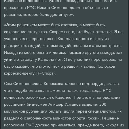
Вячеслав Колосков выступил с неожиданным анонсом: и.о.
президента РФС Никита Симонян должен объявить «о
решении, которое было достигнуто».
«Этим решением может быть отставка, а может быть
сохранение статус-кво. Скорее всего, это будет отставка. Я не
участвовал в переговорах с Капелло, просто исхожу из
реакции тех людей, которые задействованы в этом контракте.
Исходя из моего опыта и логики, никакого другого выхода, как
уйти в отставку, у Капелло нет. Я не участник переговоров, не
было сказано, что кто-то что-то решил», - заявил Колосков
корреспонденту «Р-Спорт».
Сам Симонян слова Колоскова также не подтвердил, сказав,
что о подобном заявлять можно только тогда, когда РФС
полностью рассчитается с Капелло. При этом в понедельник
российский бизнесмен Алишер Усманов выделил 300
миллионов рублей для оплаты долга перед специалистом. «Я
разделяю озабоченность министра спорта России. Решение
исполкома РФС должно приниматься, прежде всего, исходя из