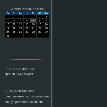
Сегодня: Пятница, 7 Августа
Пн
Вт
Ср
Чт
Пт
Сб
Вс
1
2
3
4
5
6
7
8
9
10
11
12
13
14
15
16
17
18
19
20
21
22
23
24
25
26
27
28
29
30
31
>>
Битва в горах под
проливным дождем
>>
Гаджиев: Карьера
Емельяненко после вынесения
бойцу приговора закончена