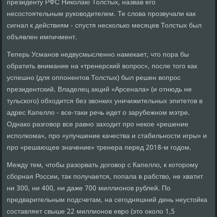
президенту РФС Николаю Толстых, назвав его
несостоятельным руководителем. Те слова прозвучали как
сигнал к действиям - спустя несколько месяцев Толстых был
объявлен импичмент.
Теперь Усманов недвусмысленно намекает, что пора бы
обратить внимание на «тренерский вопрос», после того как
успешно (для оппонентов Толстых) был решен вопрос
президентский. Владелец акций «Арсенала» (и отнюдь не
тульского) обходится без звонких уничижительных эпитетов в
адрес Капелло - все-таки речь идет о зарубежном мэтре.
Однако разговор все равно заходит про некое «решение
исполкома», про «улучшение качества и стабильности игры» и
про «решающее значение» тренера перед 2018-м годом.
Между тем, чтобы разорвать договор с Капелло, к которому
сборная России, так получается, попала в рабство, не хватит
ни 300, ни 400, ни даже 700 миллионов рублей. По
предварительным подсчетам, на сегодняшний день неустойка
составляет свыше 22 миллионов евро (это около 1,5