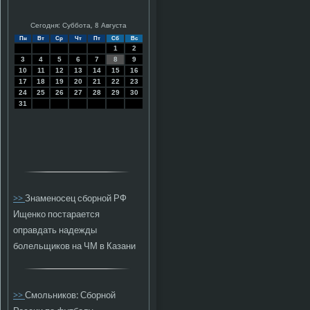
Сегодня: Суббота, 8 Августа
Пн
Вт
Ср
Чт
Пт
Сб
Вс
1
2
3
4
5
6
7
8
9
10
11
12
13
14
15
16
17
18
19
20
21
22
23
24
25
26
27
28
29
30
31
>>
Знаменосец сборной РФ
Ищенко постарается
оправдать надежды
болельщиков на ЧМ в Казани
>>
Смольников: Сборной