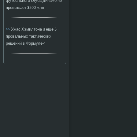
футбольного клуба Динамо не
превышает $200 млн
>>
Ужас Хэмилтона и ещё 5
провальных тактических
решений в Формуле-1