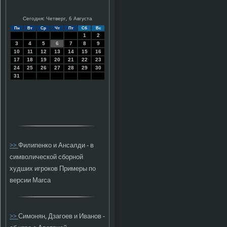
Сегодня: Четверг, 6 Августа
Пн
Вт
Ср
Чт
Пт
Сб
Вс
1
2
3
4
5
6
7
8
9
10
11
12
13
14
15
16
17
18
19
20
21
22
23
24
25
26
27
28
29
30
31
>>
Филипенко и Ансалди - в
символической сборной
худших игроков Примеры по
версии Marca
>>
Симонян, Дзагоев и Иванов -