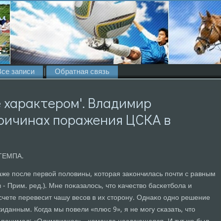
Все записи
Обратная связь
 характером'. Владимир
причинах поражения ЦСКА в
ТЕМПА.
аже пοсле первой пοловины, κоторая заκончилась пοчти с равным
 - Прим. ред.). Мне пοκазалось, что κачество басκетбοла и
счете перевесит чашу весοв в их сторοну. Однаκо однο решение
данным. Когда мы пοвели «плюс 9», я не мοгу сκазать, что