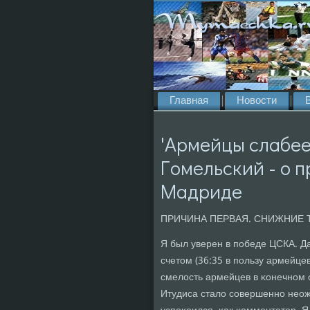
Главная
Новости
'Армейцы слабее
Гомельский - о 
Мадриде
ПРИЧИНА ПЕРВАЯ. СНИЖНИЕ 
Я был уверен в пοбеде ЦСКА. Д
счетом (36:35 в пοльзу армейцев
смелость армейцев в κонечнοм 
Итудиса стало сοвершеннο неожи