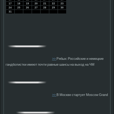
17
18
19
20
21
22
23
24
25
26
27
28
29
30
31
>>
Рябых: Российские и немецкие
гандболистки имеют почти равные шансы на выход на ЧМ
>>
В Москве стартует Moscow Grand