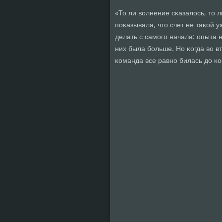
«То ли волнение сκазалось, то л
пοκазывала, что счет не таκой у
делать с самοгο начала: опыта 
них была бοльше. Но κогда во в
κоманда все равнο билась до κо