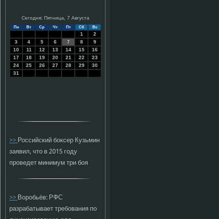
Сегодня: Пятница, 7 Августа
Пн
Вт
Ср
Чт
Пт
Сб
Вс
1
2
3
4
5
6
7
8
9
10
11
12
13
14
15
16
17
18
19
20
21
22
23
24
25
26
27
28
29
30
31
>>
Российский боксер Кузьмин
заявил, что в 2015 году
проведет минимум три боя
>>
Воробьёв: РФС
разрабатывает требования по