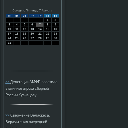
Сегодня: Пятница, 7 Августа
Пн
Вт
Ср
Чт
Пт
Сб
Вс
1
2
3
4
5
6
7
8
9
10
11
12
13
14
15
16
17
18
19
20
21
22
23
24
25
26
27
28
29
30
31
>>
Делегация АМФР посетила
в клинике игрока сборной
России Кузнецову
>>
Свержение Веласкеса.
Вердум снял очередной