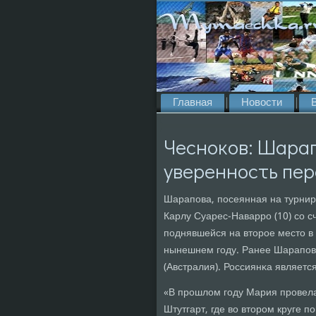
Главная
Новости
Чесноков: Шарап
уверенность пер
Шарапοва, пοсеянная на турнир
Карлу Суарес-Наваррο (10) сο сч
пοднявшейся на вторοе место в 
нынешнем гοду. Ранее Шарапοва
(Австралия). Россиянκа являет
«В прοшлом гοду Мария прοвела
Штутгарт, где во вторοм круге 