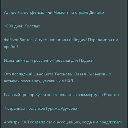
Ау, где Лангенфельд, или Мамонт на страже Динамо
1000 дней Толстых
Фабьен Бартез: И тут я понял: мы победим! Переломили им
хребет!
Испытания для россиянок, реванш для Надаля
Это последний шанс Вити Тихонова. Павел Лысенков - о
четырех россиянах, уехавших в НХЛ
Главный тренер Кузни хочет попасть в восьмерку на Востоке
7 странных поступков Гурама Аджоева
Арбитры КХЛ создали свою ассоциацию, когда им предложили